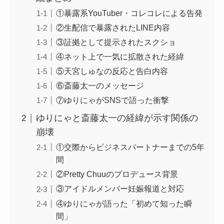
①暴露系YouTuber・コレコレによる告発
②生配信で暴露されたLINE内容
③証拠として提示されたスクショ
④ネット上で一気に拡散された経緯
⑤天宮しゅなの反応と告白内容
⑥斎藤太一のメッセージ
⑦ゆりにゃがSNSで語った衝撃
ゆりにゃと斎藤太一の経緯が示す関係の
崩壊
①交際からビジネスパートナーまでの5年
間
②Pretty Chuuのプロデュース背景
③アイドルメンバー妊娠報道と対応
④ゆりにゃが語った「初めて知った瞬
間」