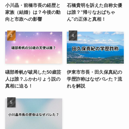
小川晶・前橋市長の経歴と
石橋貴明を訴えた自称女優
家族（結婚）は？今後の動
は誰？“帰りなおばちゃ
向と市政への影響
ん”の正体と真相！
礒部希帆が破局した50歳芸
伊東市市長・田久保真紀の
人は誰？ふかわりょう説の
学歴詐称はなぜバレた？流
真相に迫る！
れを解説