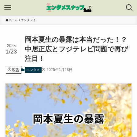
ホーム
エンタメ
岡本夏生の暴露は本当だった！？
2025
中居正広とフジテレビ問題で再び
1/23
注目！
広告
2025年1月23日
エンタメ