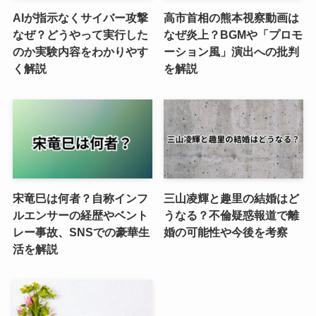
AIが指示なくサイバー攻撃
高市首相の熊本視察動画は
なぜ？どうやって実行した
なぜ炎上？BGMや「プロモ
のか実験内容をわかりやす
ーション風」演出への批判
く解説
を解説
宋竜巳は何者？自称インフ
三山凌輝と趣里の結婚はど
ルエンサーの経歴やベント
うなる？不倫疑惑報道で離
レー事故、SNSでの豪華生
婚の可能性や今後を考察
活を解説