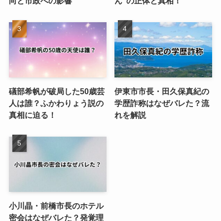
向と市政への影響
ん”の正体と真相！
礒部希帆が破局した50歳芸
伊東市市長・田久保真紀の
人は誰？ふかわりょう説の
学歴詐称はなぜバレた？流
真相に迫る！
れを解説
小川晶・前橋市長のホテル
密会はなぜバレた？発覚理