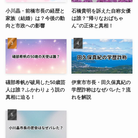
小川晶・前橋市長の経歴と
石橋貴明を訴えた自称女優
家族（結婚）は？今後の動
は誰？“帰りなおばちゃ
向と市政への影響
ん”の正体と真相！
礒部希帆が破局した50歳芸
伊東市市長・田久保真紀の
人は誰？ふかわりょう説の
学歴詐称はなぜバレた？流
真相に迫る！
れを解説