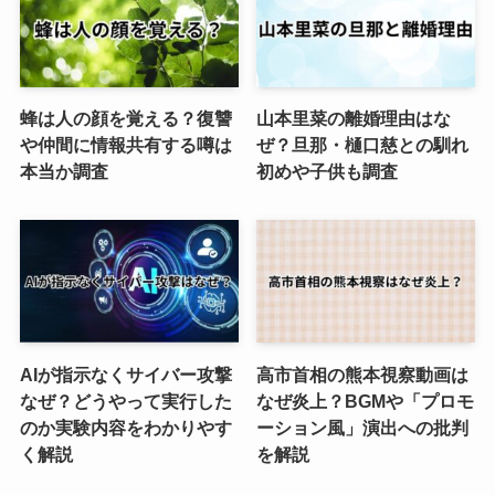
蜂は人の顔を覚える？復讐
山本里菜の離婚理由はな
や仲間に情報共有する噂は
ぜ？旦那・樋口慈との馴れ
本当か調査
初めや子供も調査
AIが指示なくサイバー攻撃
高市首相の熊本視察動画は
なぜ？どうやって実行した
なぜ炎上？BGMや「プロモ
のか実験内容をわかりやす
ーション風」演出への批判
く解説
を解説